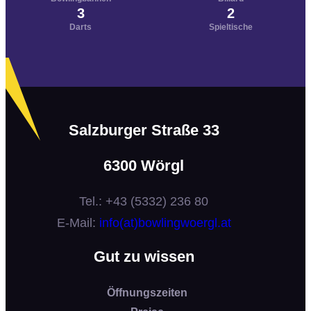
3
2
Darts
Spieltische
Salzburger Straße 33
6300 Wörgl
Tel.: +43 (5332) 236 80
E-Mail:
info(at)bowlingwoergl.at
Gut zu wissen
Öffnungszeiten