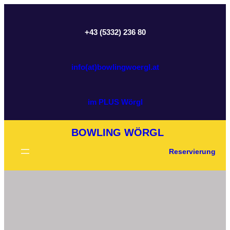
Zum
Inhalt
+43 (5332) 236 80
springen
info(at)bowlingwoergl.at
im PLUS Wörgl
BOWLING WÖRGL
Reservierung