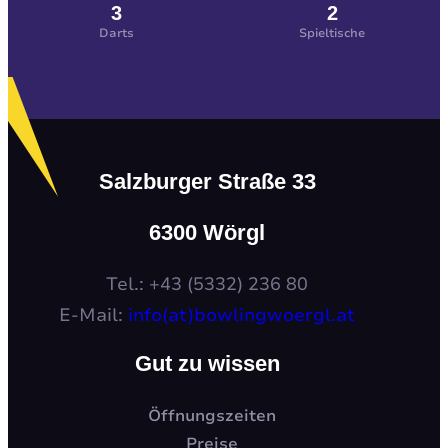
3
2
Darts
Spieltische
Salzburger Straße 33
6300 Wörgl
Tel.: +43 (5332) 236 80
E-Mail:
info(at)bowlingwoergl.at
Gut zu wissen
Öffnungszeiten
Preise