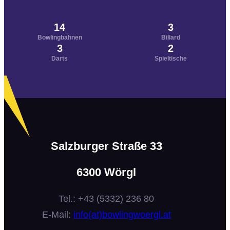
14
3
Bowlingbahnen
Billard
3
2
Darts
Spieltische
Salzburger Straße 33
6300 Wörgl
Tel.: +43 (5332) 236 80
E-Mail:
info(at)bowlingwoergl.at