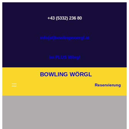
Zum
Inhalt
+43 (5332) 236 80
springen
info(at)bowlingwoergl.at
im PLUS Wörgl
BOWLING WÖRGL
Reservierung