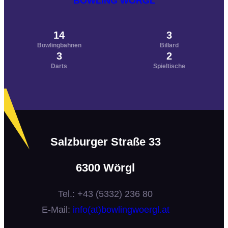
BOWLING WÖRGL
14
3
Bowlingbahnen
Billard
3
2
Darts
Spieltische
Salzburger Straße 33
6300 Wörgl
Tel.: +43 (5332) 236 80
E-Mail:
info(at)bowlingwoergl.at