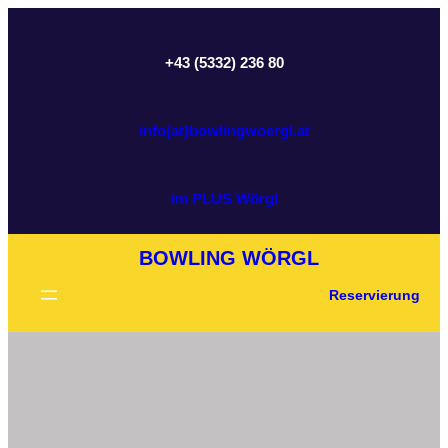
Zum
Inhalt
+43 (5332) 236 80
springen
info(at)bowlingwoergl.at
im PLUS Wörgl
BOWLING WÖRGL
Reservierung