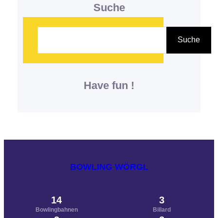
Suche
S
u
Suche
c
h
Have fun !
e
n
BOWLING WÖRGL
14
3
Bowlingbahnen
Billard