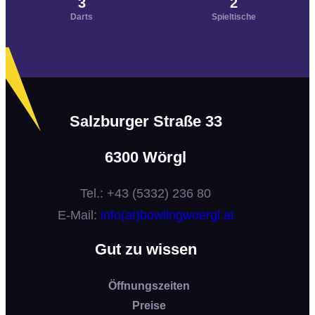
3
2
Darts
Spieltische
Salzburger Straße 33
6300 Wörgl
Tel.: +43 (5332) 236 80
E-Mail:
info(at)bowlingwoergl.at
Gut zu wissen
Öffnungszeiten
Preise